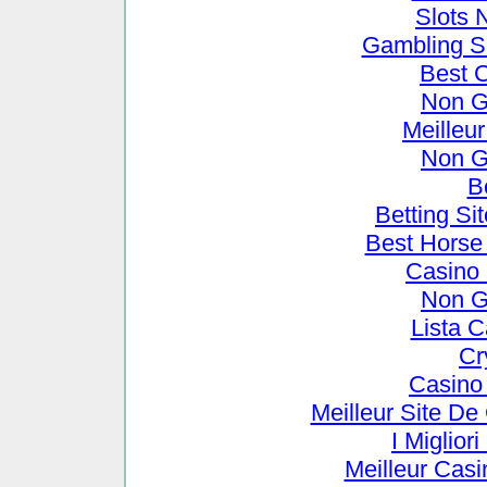
Slots 
Gambling S
Best 
Non G
Meilleu
Non G
B
Betting S
Best Horse 
Casino
Non G
Lista 
Cr
Casino
Meilleur Site De
I Miglio
Meilleur Cas