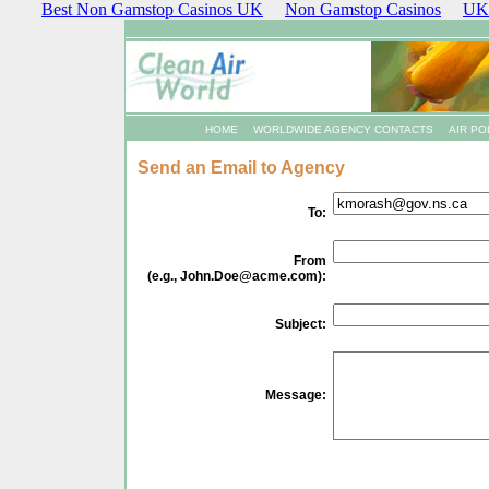
Best Non Gamstop Casinos UK
Non Gamstop Casinos
UK 
HOME
WORLDWIDE AGENCY CONTACTS
AIR PO
Send an Email to Agency
To:
From
(e.g.,
John.Doe@acme.com
):
Subject:
Message: