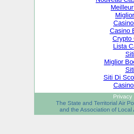
Meilleu
Miglio
Casino
Casino 
Crypto
Lista 
Si
Miglior B
Si
Siti Di S
Casino
Privacy 
The State and Territorial Air 
and the Association of Local 