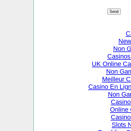
C
New 
Non G
Casinos
UK Online Ca
Non Gam
Meilleur C
Casino En Lign
Non Ga
Casino
Online
Casino
Slots 