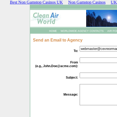
Best Non Gamstop Casinos UK
Non Gamstop Casinos
UK 
HOME
WORLDWIDE AGENCY CONTACTS
AIR PO
Send an Email to Agency
To:
From
(e.g.,
John.Doe@acme.com
):
Subject:
Message: