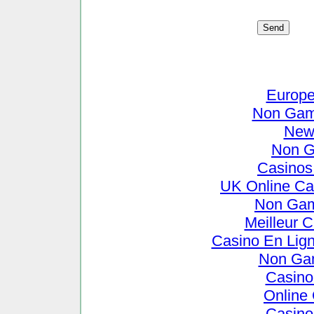
Europe
Non Gams
New 
Non G
Casinos
UK Online Ca
Non Gam
Meilleur C
Casino En Lign
Non Ga
Casino
Online
Casino