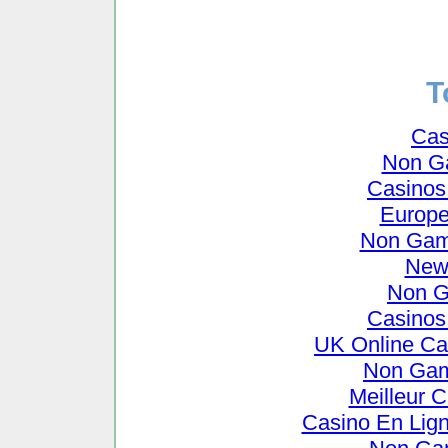
T
Cas
Non G
Casinos
Europe
Non Gams
New 
Non G
Casinos
UK Online Ca
Non Gam
Meilleur C
Casino En Lign