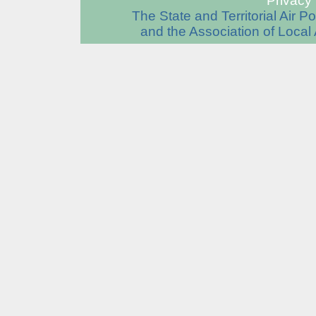
Privacy 
The State and Territorial Air 
and the Association of Local 