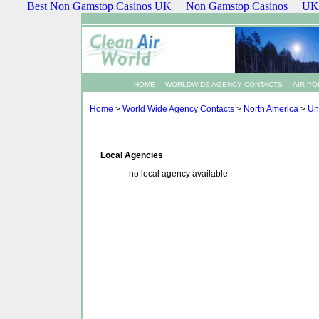
Best Non Gamstop Casinos UK
Non Gamstop Casinos
UK 
HOME
WORLDWIDE AGENCY CONTACTS
AIR PO
Home
>
World Wide Agency Contacts
>
North America
>
Un
Local Agencies
no local agency available