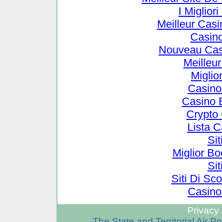
I Miglio
Meilleur Cas
Casin
Nouveau Cas
Meilleu
Miglio
Casino
Casino 
Crypto
Lista 
Si
Miglior B
Si
Siti Di S
Casino
Privacy 
The State and Territorial Air 