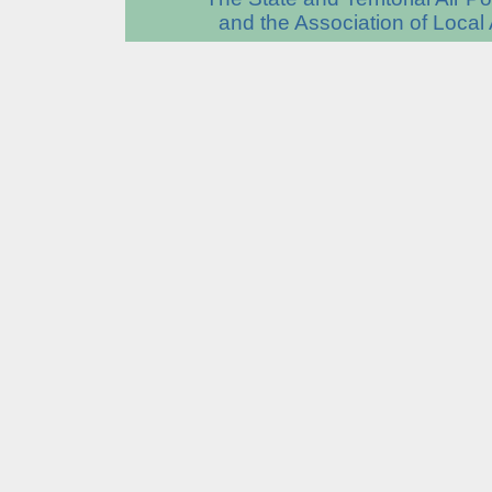
and the Association of Local 