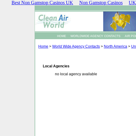
Best Non Gamstop Casinos UK
Non Gamstop Casinos
UK 
HOME
WORLDWIDE AGENCY CONTACTS
AIR PO
Home
>
World Wide Agency Contacts
>
North America
>
Un
Local Agencies
no local agency available