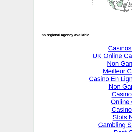
no regional agency available
Casinos
UK Online Ca
Non Gam
Meilleur C
Casino En Lign
Non Ga
Casino
Online
Casino
Slots 
Gambling S