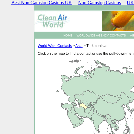
Best Non Gamstop Casinos UK
Non Gamstop Casinos
UK 
HOME
WORLDWIDE AGENCY CONTACTS
AI
World Wide Contacts
>
Asia
> Turkmenistan
Click on the map to find a contact or use the pull-down-men