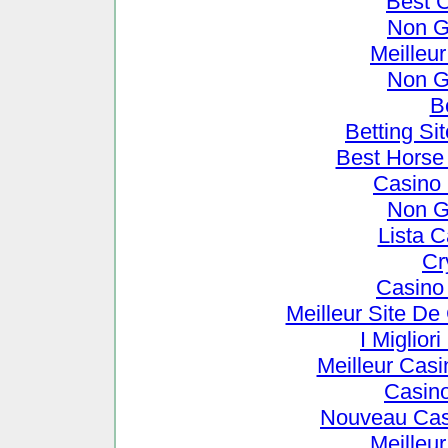
Best 
Non G
Meilleu
Non G
B
Betting S
Best Horse 
Casino
Non G
Lista 
Cr
Casino
Meilleur Site De
I Miglio
Meilleur Cas
Casin
Nouveau Cas
Meilleu