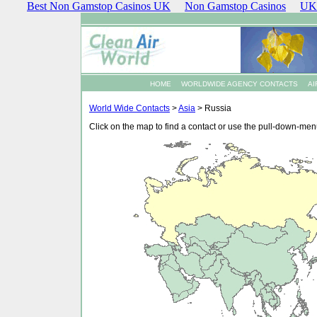
Best Non Gamstop Casinos UK
Non Gamstop Casinos
UK 
HOME
WORLDWIDE AGENCY CONTACTS
AI
World Wide Contacts
>
Asia
> Russia
Click on the map to find a contact or use the pull-down-men