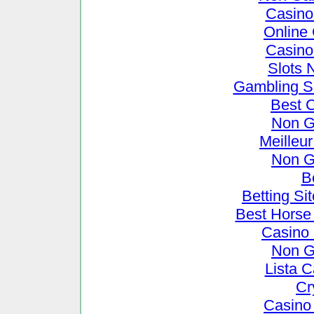
Casino
Online
Casino
Slots 
Gambling S
Best 
Non G
Meilleu
Non G
B
Betting S
Best Horse 
Casino
Non G
Lista 
Cr
Casino