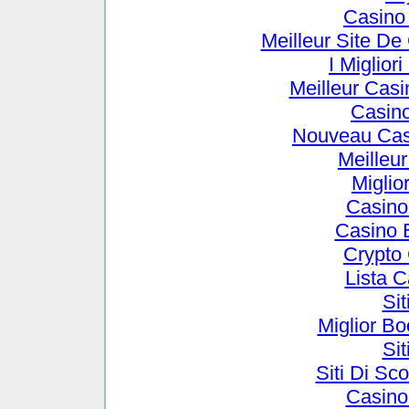
Casino
Meilleur Site De
I Miglio
Meilleur Cas
Casin
Nouveau Cas
Meilleu
Miglio
Casino
Casino 
Crypto
Lista 
Si
Miglior B
Si
Siti Di S
Casino