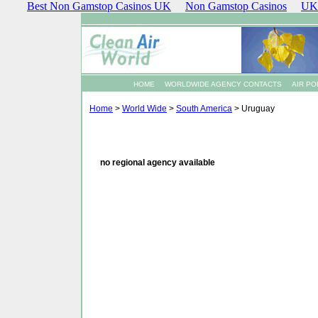
Best Non Gamstop Casinos UK
Non Gamstop Casinos
UK 
HOME
WORLDWIDE AGENCY CONTACTS
AIR PO
Home
>
World Wide
>
South America
> Uruguay
no regional agency available