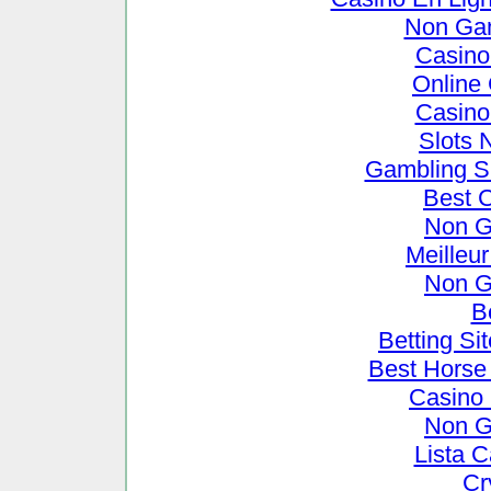
Non Ga
Casino
Online
Casino
Slots 
Gambling S
Best 
Non G
Meilleu
Non G
B
Betting S
Best Horse 
Casino
Non G
Lista 
Cr