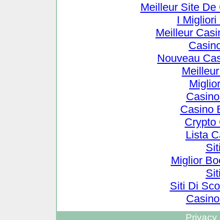
Meilleur Site De
I Miglio
Meilleur Cas
Casin
Nouveau Cas
Meilleu
Miglio
Casino
Casino 
Crypto
Lista 
Si
Miglior B
Si
Siti Di S
Casino
Privacy 