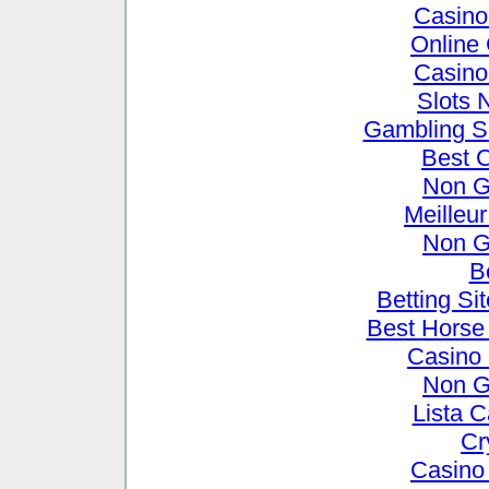
Casino
Online
Casino
Slots 
Gambling S
Best 
Non G
Meilleu
Non G
B
Betting S
Best Horse 
Casino
Non G
Lista 
Cr
Casino