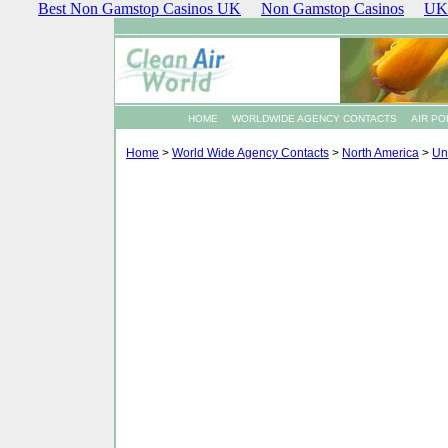
Best Non Gamstop Casinos UK
Non Gamstop Casinos
UK 
HOME
WORLDWIDE AGENCY CONTACTS
AIR PO
Home
>
World Wide Agency Contacts
>
North America
>
Un