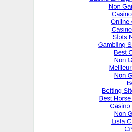
Non Ga
Casino
Online
Casino
Slots 
Gambling S
Best 
Non G
Meilleu
Non G
B
Betting S
Best Horse 
Casino
Non G
Lista 
Cr