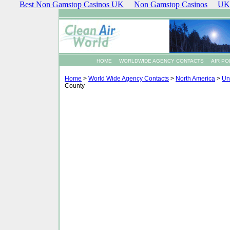
Best Non Gamstop Casinos UK
Non Gamstop Casinos
UK 
HOME
WORLDWIDE AGENCY CONTACTS
AIR PO
Home
>
World Wide Agency Contacts
>
North America
>
Un
County