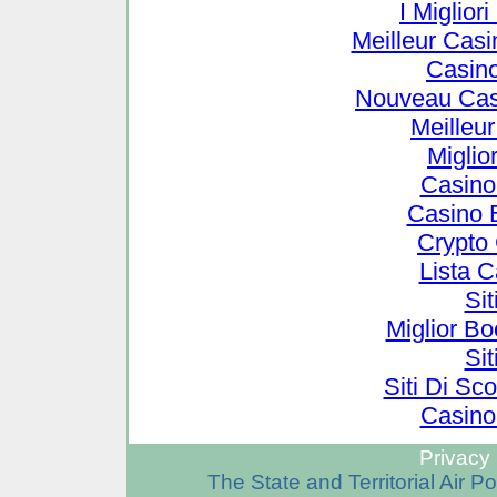
I Miglio
Meilleur Cas
Casin
Nouveau Cas
Meilleu
Miglio
Casino
Casino 
Crypto
Lista 
Si
Miglior B
Si
Siti Di S
Casino
Privacy 
The State and Territorial Air 